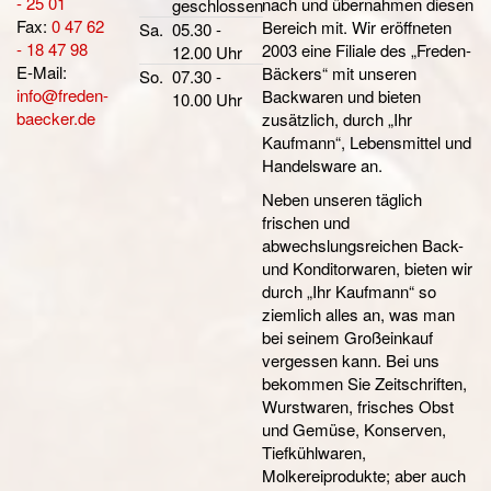
- 25 01
nach und übernahmen diesen
geschlossen
Fax:
0 47 62
Bereich mit. Wir eröffneten
Sa.
05.30 -
- 18 47 98
2003 eine Filiale des „Freden-
12.00 Uhr
E-Mail:
Bäckers“ mit unseren
So.
07.30 -
info@freden-
Backwaren und bieten
10.00 Uhr
baecker.de
zusätzlich, durch „Ihr
Kaufmann“, Lebensmittel und
Handelsware an.
Neben unseren täglich
frischen und
abwechslungsreichen Back-
und Konditorwaren, bieten wir
durch „Ihr Kaufmann“ so
ziemlich alles an, was man
bei seinem Großeinkauf
vergessen kann. Bei uns
bekommen Sie Zeitschriften,
Wurstwaren, frisches Obst
und Gemüse, Konserven,
Tiefkühlwaren,
Molkereiprodukte; aber auch