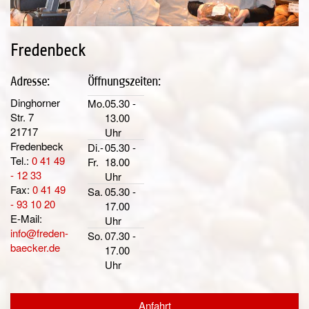
Fredenbeck
Adresse:
Öffnungszeiten:
Dinghorner
Mo.
05.30 -
Str. 7
13.00
21717
Uhr
Fredenbeck
Di.-
05.30 -
Tel.:
0 41 49
Fr.
18.00
- 12 33
Uhr
Fax:
0 41 49
Sa.
05.30 -
- 93 10 20
17.00
E-Mail:
Uhr
info@freden-
So.
07.30 -
baecker.de
17.00
Uhr
Anfahrt