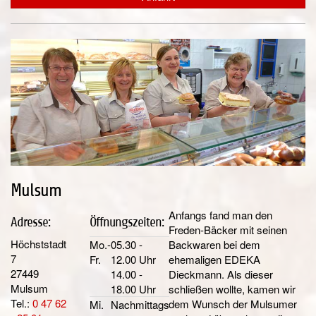
Mulsum
Anfangs fand man den
Adresse:
Öffnungszeiten:
Freden-Bäcker mit seinen
Höchststadt
Mo.-
05.30 -
Backwaren bei dem
7
Fr.
12.00 Uhr
ehemaligen EDEKA
27449
14.00 -
Dieckmann. Als dieser
Mulsum
18.00 Uhr
schließen wollte, kamen wir
Tel.:
0 47 62
dem Wunsch der Mulsumer
Mi.
Nachmittags